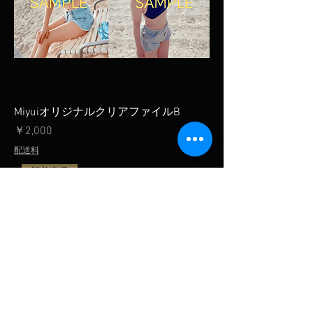
MiyuiオリジナルクリアファイルB
価格
￥2,000
配送料
新着商品