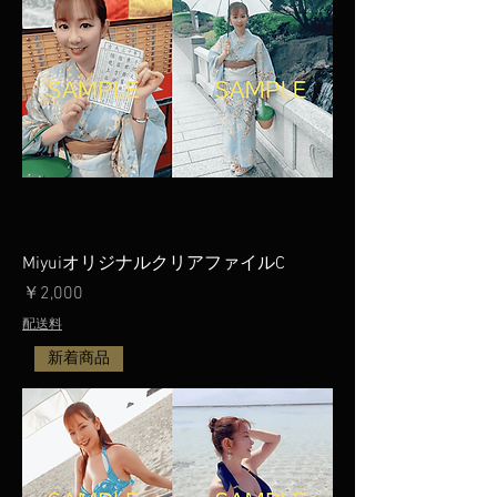
MiyuiオリジナルクリアファイルC
価格
￥2,000
配送料
新着商品