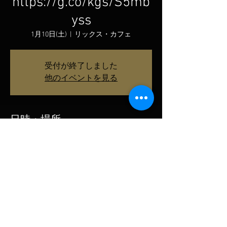
https://g.co/kgs/S5mb
yss
1月10日(土)
  |  
リックス・カフェ
受付が終了しました
他のイベントを見る
日時・場所
2026年1月10日 20:00
リックス・カフェ, 日本、〒231-0012 神奈川
県横浜市中区相生町１丁目２−１ アイオイリ
バティ ５階