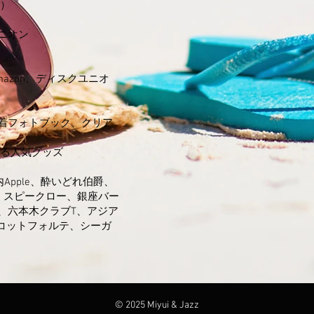
水）
ニオン
azon、ディスクユニオ
着フォトブック、クリア
する人気グッズ
Apple、酔いどれ伯爵、
バー、スピークロー、銀座バー
、六本木クラブT、アジア
リコットフォルテ、シーガ
© 2025 Miyui & Jazz