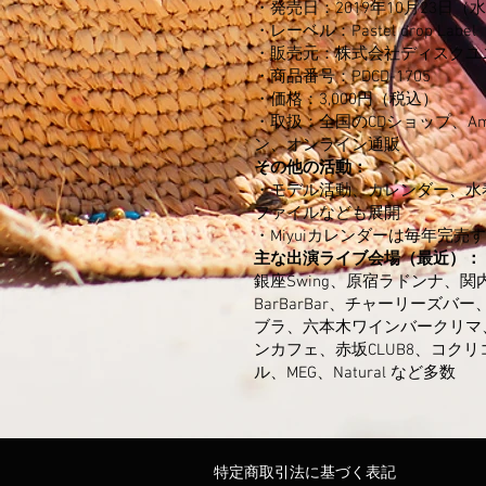
・発売日：2019年10月23日（
・レーベル：Pastel drop Label
・販売元：株式会社ディスクユ
・商品番号：PDCD-1705
・価格：3,000円（税込）
・取扱：全国のCDショップ、Am
ン、オンライン通販
その他の活動：
・モデル活動、カレンダー、水
ファイルなども展開
・Miyuiカレンダーは毎年完売
主な出演ライブ会場（最近）：
銀座Swing、原宿ラドンナ、関内
BarBarBar、チャーリーズ
ブラ、六本木ワインバークリマ
ンカフェ、赤坂CLUB8、コク
ル、MEG、Natural など多数
特定商取引法に基づく表記