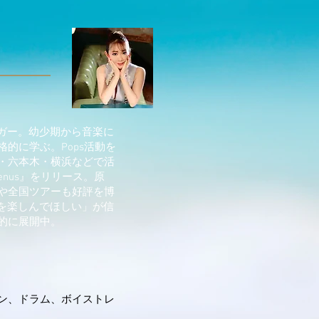
ンガー。幼少期から音楽に
的に学ぶ。Pops活動を
・六本木・横浜などで活
Venus』をリリース。原
や全国ツアーも好評を博
zを楽しんでほしい」が信
的に展開中。
ン、ドラム、ボイストレ