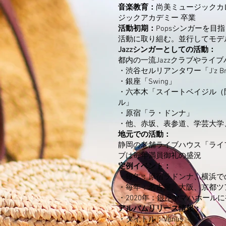
音楽教育：
尚美ミュージックカ
ジックアカデミー 卒業
活動初期：
Popsシンガーを目
活動に取り組む。並行してモデ
Jazzシンガーとしての活動：
都内の一流Jazzクラブやライ
・渋谷セルリアンタワー「J'z Br
・銀座「Swing」
・六本木「スイートベイジル（
ル」
・原宿「ラ・ドンナ」
・他、赤坂、表参道、学芸大学
地元での活動：
静岡の老舗ライブハウス「ライ
ブは毎年満員御礼の盛況
定例イベント：
・毎年：原宿ラドンナ、横浜で
・毎年：名古屋、大阪、京都ツ
・2020年：銀座ヤマハホール
アルバムリリース情報：
・タイトル：Venus