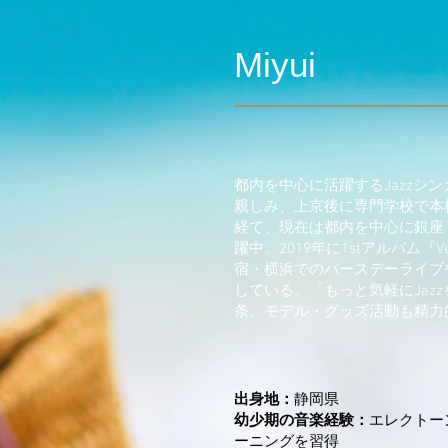
Miyui
都内を中心に活躍するJazzシ
親しみ、上京後に専門学校で本格
経て、現在は都内を中心に銀座
躍中。2019年に1stアルバム『
宿・横浜でのバースデーライブ
している。「もっと気軽にJaz
条。モデル・グッズ活動も精力
出身地：
静岡県
幼少期の音楽経験：
エレクトー
ーニングを習得