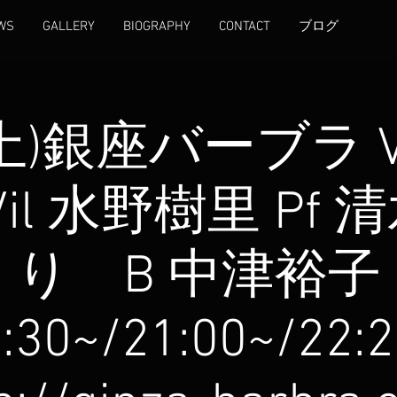
WS
GALLERY
BIOGRAPHY
CONTACT
ブログ
(土)銀座バーブラ Vo
i Vil 水野樹里 Pf
り B 中津裕子
:30~/21:00~/22: