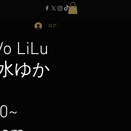
ログイン
 LiLu
 清水ゆか
20~