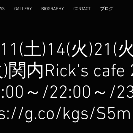
WS
GALLERY
BIOGRAPHY
CONTACT
ブログ
)11(土)14(火)21(火
)関内Rick's cafe 
:00～/22:00～/2
ps://g.co/kgs/S5m