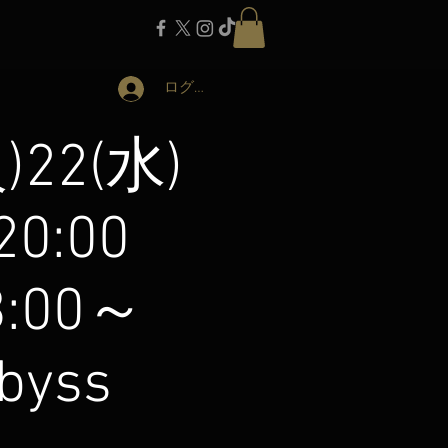
ログイン
)22(水)
20:00
3:00～
byss