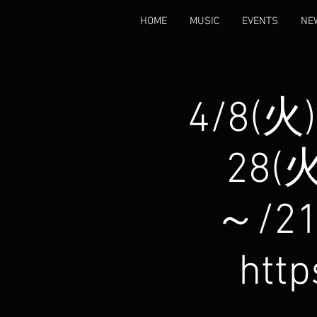
HOME
MUSIC
EVENTS
NE
4/8(火
28(火
～/21
htt