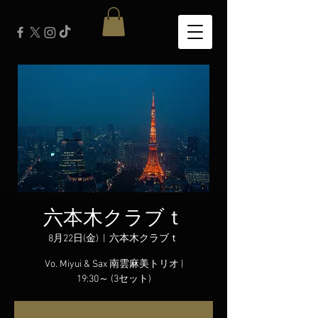
六本木クラブｔ
8月22日(金)
  |  
六本木クラブｔ
Vo. Miyui & Sax 南雲麻美トリオ |
19:30～ (3セット)